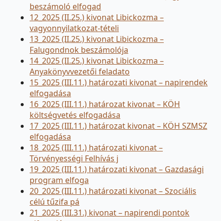
beszámoló elfogad
12_2025 (II.25.) kivonat Libickozma –
vagyonnyilatkozat-tételi
13_2025 (II.25.) kivonat Libickozma –
Falugondnok beszámolója
14_2025 (II.25.) kivonat Libickozma –
Anyakönyvvezetői feladato
15_2025 (III.11.) határozati kivonat – napirendek
elfogadása
16_2025 (III.11.) határozat kivonat – KÖH
költségvetés elfogadása
17_2025 (III.11.) határozat kivonat – KÖH SZMSZ
elfogadása
18_2025 (III.11.) határozati kivonat –
Törvényességi Felhívás j
19_2025 (III.11.) határozati kivonat – Gazdasági
program elfoga
20_2025 (III.11.) határozati kivonat – Szociális
célú tűzifa pá
21_2025 (III.31.) kivonat – napirendi pontok