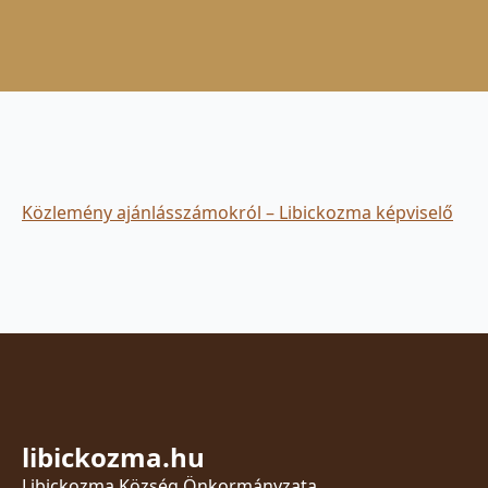
Közlemény ajánlásszámokról – Libickozma képviselő
libickozma.hu
Libickozma Község Önkormányzata